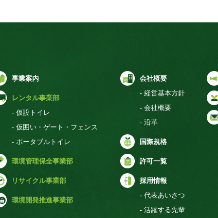
事業案内
会社概要
- 経営基本方針
レンタル事業部
- 会社概要
- 仮設トイレ
- 沿革
- 仮囲い・ゲート・フェンス
- ポータブルトイレ
国際規格
環境管理保全事業部
許可一覧
リサイクル事業部
採用情報
- 代表あいさつ
環境開発推進事業部
- 活躍する先輩