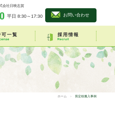
式会社日映志賀
お問い合わせ
平日 8:30～17:30
許可一覧
採用情報
ホーム
＞
剪定枝搬入事例