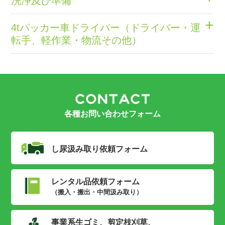
洗浄及び準備
業務委託
雇用形態
+
業務内容
4tパッカー車ドライバー（ドライバー・運
正社員
転手、軽作業・物流その他）
仮設ハウスや資材などのレンタル商品を、レンタル先
へ配送、設置、撤去をお願いします。
業務内容
雇用形態
月給
仮設トイレ洗浄 その他備品の用意等
正社員
上記備品等の敷地内移動をお願いする場合もあります
完全出来高制 ※頑張った分だけ稼げます
（2t平車等使用）
業務内容
●１日７、８件の現場・・・月収５０～６０万ほど
●１日１０件～の現場・・・月収８０万～
月給
4tパッカー車によるルート回収業務
各種お問い合わせフォーム
勤務時間
25万円～
月給
※研修期間3ヵ月あり/月給20万円
７：００～１７：００（一例です。現場により異なり
25万円～
ます。）
各種手当
し尿汲み取り
依頼フォーム
※研修期間3ヵ月あり/月給20万円
●実務８時間、休憩９０分
皆勤手当 5,000円
各種手当
※その他移動時間も休憩に含む
交通費
※休憩は自分のタイミングでOK
現場手当：1ヵ月3000円～20,000円
レンタル品依頼フォーム
●希望があれば、休日出勤も可能です
（搬入・搬出・中間汲み取り）
全額支給（琵琶湖大橋有料道路代も支給します。）
交通費
（例）住宅展示場での大火実験会場の設営準備
賞与
全額支給（琵琶湖大橋有料道路代も支給します。）
【設営】土曜日・・・１７：００～２０：００
事業系生ゴミ、剪定枝刈草、