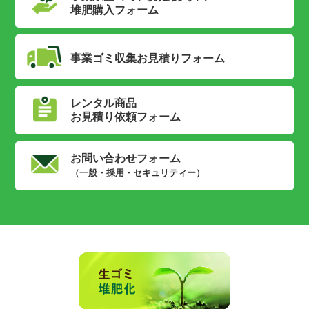
【撤去】翌日曜日・・・１２時すぎ～終わり次第終了
年2回
賞与
堆肥購入フォーム
1日の流れ
勤務時間
年2回
７：００～ 家から現場へ向かう（基本直行）
8:00～17:00
勤務時間
事業ゴミ収集
お見積りフォーム
８：００～ 到着・作業開始
休日・休暇
7:00～16:30
（主に設置業務をします）
１２：００～ 休憩９０分（日によって異なる）
第2・4土曜日、日曜日
休日・休暇
レンタル商品
１３：３０～ 作業開始
勤務地
土曜日、日曜日(シフト制)
お見積り依頼フォーム
（レンタル商品の撤去、回収をしま
滋賀県大津市木戸1178(株式会社日映志賀)
す）
勤務地
下記も選べます
１６：００～ 会社に戻って次の日の積み込み
滋賀県大津市木戸1178(株式会社日映志賀)
お問い合わせフォーム
伊香立コンポストセンター
１７：００～ 退社
下記も選べます
（一般・採用・セキュリティー）
(滋賀県大津市伊香立北在地町515)
休日・休暇
伊香立コンポストセンター
経験・資格
(滋賀県大津市伊香立北在地町515)
日曜日 祝日
5t限定準中型自動車免許必須
ご都合のよい日程でお仕事していただけますので、仕
経験・資格
フォークリフト運転技能者あれば尚可
事とプライベートの調整がとりやすい環境です。
中型免許
MT車の運転可能であること
勤務地
◆経験・年齢不問
待遇・福利厚生
◆未経験者大歓迎
株式会社日映志賀
◆社員経験不問
●社会保険完備
滋賀県大津市木戸１１７８
＼資格取得支援制度あり／