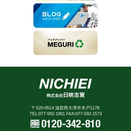
●交通費全額支給
経験・資格
準中型免許をお持ちでなくても入社後取得可能です
(琵琶湖大橋有料道路代も支給します)
その他、下記資格の取得実績あり
◎活かせる資格
●昇給あり
・有機性廃棄物資源化設置技術管理者
準中型自動車運転免許をお持ちの方（ＡＴ限定不可）
●賞与あり(年2回/業績による)
・破砕リサイクル設置技術管理者
※平成29年3月11日までに普通運転免許を取得した方
●退職金あり
・重機ユンボの資格
も可
●役職手当あり(2～3万円/月)
国家資格である『浄化槽管理士』も取得可能
◎資格取得支援制度あり
●各種手当あり
準中型免許をお持ちでなくても、入社後取得可能で
●車・バイク通勤可
待遇・福利厚生
す。
●資格取得支援制度あり
●社会保険完備
（普通免許は必要／ＡＴ限定不可）
●産休・育休取得実績あり
●交通費全額支給
◆経験、年齢不問、未経験者大歓迎
●研修期間あり(3ヵ月)
(琵琶湖大橋有料道路代も支給します)
●制服貸与あり
待遇・福利厚生
●昇給あり
●有給休暇あり
●賞与あり(年2回/業績による)
・車、バイク、自転車通勤OK
●GW/10日間(今年度実績)
●退職金あり
・トラック貸し出しあり
●お盆休み/5日間(今年度実績)
●役職手当あり(2～3万円/月)
・事務所内禁煙（喫煙スペースあり）
●慶弔休暇あり
●各種手当あり
・副業OK
※年間休日106日(今年度実績)
〒520-0514 滋賀県大津市木戸1178
●車・バイク通勤可
・燃料代補助あり
TEL:077-592-1061 FAX:077-592-1573
●資格取得支援制度あり
・交流会あり
●産休・育休取得実績あり
●研修期間あり(3ヵ月)