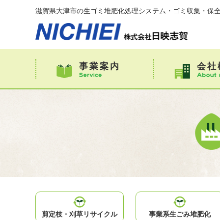
滋賀県大津市の生ゴミ堆肥化処理システム・ゴミ収集・保全
事業案内
会社
剪定枝・
刈草リサイクル
事業系
生ごみ堆肥化