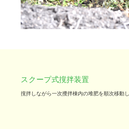
スクープ式撹拌装置
撹拌しながら一次攪拌棟内の堆肥を順次移動