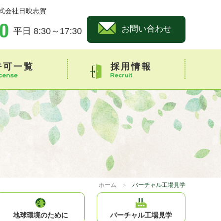
式会社日映志賀
お問い合わせ
平日 8:30～17:30
許可一覧
採用情報
ホーム
＞
バーチャル工場見学
地球環境
のために
バーチャル
工場見学