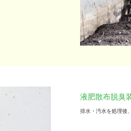
液肥散布脱臭
排水・汚水を処理後